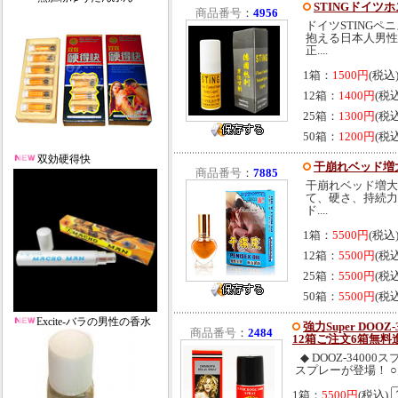
STINGドイツ
商品番号
：
4956
ドイツSTING
抱える日本人男性
正....
1箱：
1500円
(税込
12箱：
1400円
(税
25箱：
1300円
(税
50箱：
1200円
(税
双効硬得快
干崩れベッド増大精
商品番号
：
7885
干崩れベッド増大
て、硬さ、持続力
ド....
1箱：
5500円
(税込
12箱：
5500円
(税
25箱：
5500円
(税
50箱：
5500円
(税
Excite-バラの男性の香水
強力Super DO
商品番号
：
2484
12箱ご注文6箱無料
◆ DOOZ-34000
スプレーが登場！ ○男
1箱：
5500円
(税込)