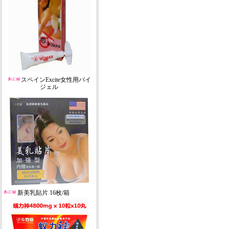
スペインExcite女性用バイ
ジェル
新美乳貼片 16枚/箱