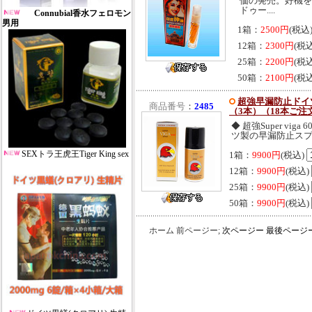
価の発売。好機を
ドゥー....
Connubial香水フェロモン
男用
1箱：
2500円
(税込
12箱：
2300円
(税
25箱：
2200円
(税
50箱：
2100円
(税
超強早漏防止ドイツス
商品番号
：
2485
（3本）（18本ご注
◆ 超強Super v
ツ製の早漏防止スプレ
SEXトラ王虎王Tiger King sex
1箱：
9900円
(税込)
12箱：
9900円
(税込)
25箱：
9900円
(税込)
50箱：
9900円
(税込)
ホーム 前ページー;
次ページー
最後ページ