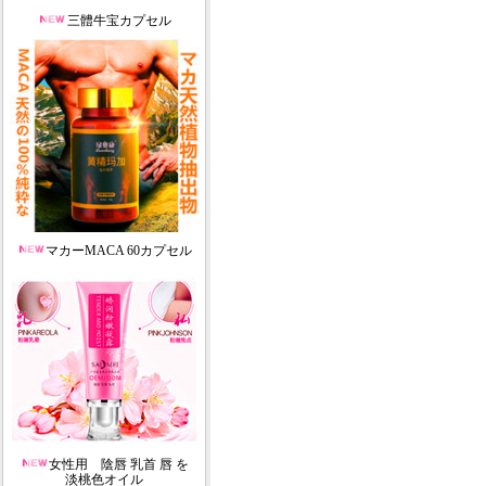
三體牛宝カプセル
マカーMACA 60カプセル
女性用 陰唇 乳首 唇 を
淡桃色オイル