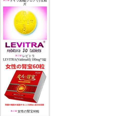
ドイツ黒蟻(クロアリ) 生精
片
レビトラ
LEVITRA(Valdenafil) 100mg*1錠
女性の腎宝60粒