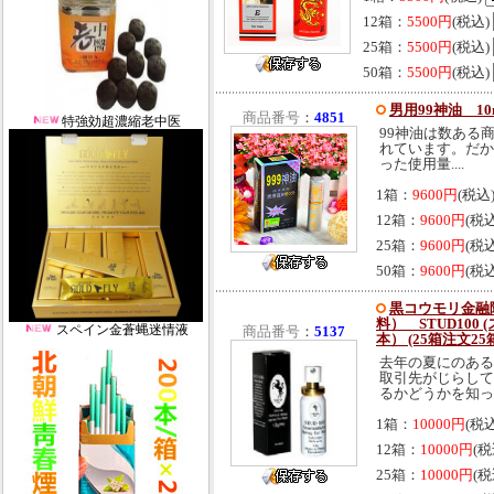
12箱：
5500円
(税込)
25箱：
5500円
(税込)
50箱：
5500円
(税込)
男用99神油 10m
商品番号
：
4851
特強効超濃縮老中医
99神油は数ある
れています。だか
った使用量....
1箱：
9600円
(税込
12箱：
9600円
(税
25箱：
9600円
(税
50箱：
9600円
(税
黒コウモリ金融
料） STUD100
スペイン金蒼蝿迷情液
商品番号
：
5137
本） (25箱注文2
去年の夏にのある
取引先がじらして
るかどうかを知っ..
1箱：
10000円
(税
12箱：
10000円
(税
25箱：
10000円
(税