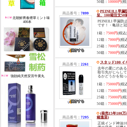
50箱：
10000円
(税
PEINEILI 
商品番号
：
7899
呈、100箱注文5
北朝鮮靑春煙草ミント味
PEINEILI 
400本
です！・亀頭と冠
1箱：
7500円
(税込
12箱：
7000円
(税
25箱：
7000円
(税
50箱：
7000円
(税
スタッド100 イ
商品番号
：
2261
去年の夏にのある
取引先がじらして
強効純天然安宮牛黄丸
るかどうかを知っ..
1箱：
75000円
(税
12箱：
75000円
(税
25箱：
75000円
(税
50箱：
75000円
(税
(発売15年100
商品番号
：
7295
箱進呈)
正統インド神油10