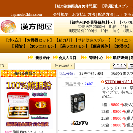
【
精力剤媚薬痩身美体問屋
】 【
早漏防止スプレー
JapanokChina.com
会社概要
|
お支払い方法
|
配送方法
|
よくある
【
卸売VIP会員登録無料へ
】 【
ペパル
卸売送料2500円 船便 25日
卸売送料2000円 10日 届く （
ホ
-
ム
【
】
【
お買得セット
】
【
精力剤
】【
勃起促進スプレー
】【
ダイエッ
【
縮陰
】【
女フエロモン
】【
男フエロモン
】
【痩身美体】
【
女香水
】
脂肪燃焼
|
新規登録
会員入り口
管理中心
Password
ID
：
：
売れる商品コーナー
商品分類：
【
販売中精力剤
】 【
勃起促進ス
STUD100イギ
商品番号
：
2407
スタッド1000 
サイズで、持ち歩
めに....
1箱：
9800円
(税込
12箱：
9800円
(税
25箱：
9800円
(税
50箱：
9800円
(税
熊胆粉ゆうたんふん