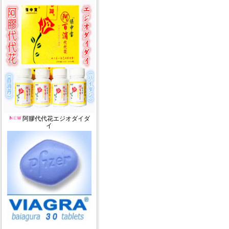
阿膠代代花エジオダイダ
イ