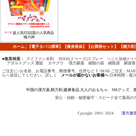
超人気ED話題の人気商品
蟻力神
ホーム
|
【
電子タバコ煙草
】
【痩身美体】
【
お買得セット
】
【
精力剤
■集客検索：
ズイファン水剤 DOOZ(ドゥーズ)スプレー
ペニス 快感クリ
アダルトグッズ 通販 カマグラ 强力媚薬 縮陰の器 縮陰器 媚薬香
ご注文に
<
お名前、お電話番号、郵便番号、住所など
！
>MAIL
ご注文
：
MA
らへ送信してください。
詳しく
メールが届かないお客様へ
日本時間：夜2
中国の漢方薬,精力剤,健康食品.大人のおもちゃ、SMグッズ、
安心・信頼・秘密厳守・スピード全て最高の
Cpyright 2001- 2024
漢方激