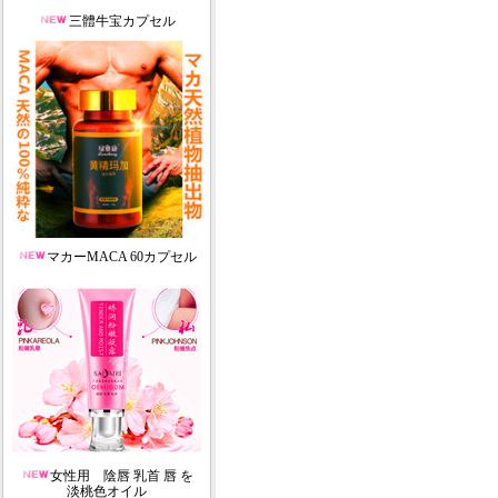
三體牛宝カプセル
マカーMACA 60カプセル
女性用 陰唇 乳首 唇 を
淡桃色オイル