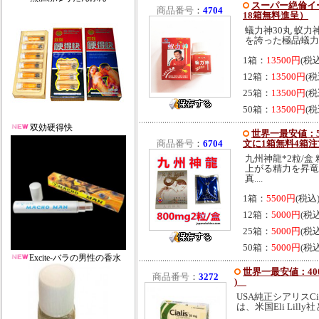
スーパー絶倫イー
商品番号
：
4704
18箱無料進呈）
蟻力神30丸 蚁
を誇った極品蟻力
1箱：
13500円
(税
12箱：
13500円
(税
25箱：
13500円
(税
50箱：
13500円
(税
双効硬得快
世界一最安値：55
商品番号
：
6704
文に1箱無料4箱注
九州神龍*2粒/
上がる精力を昇竜
真....
1箱：
5500円
(税込
12箱：
5000円
(税
25箱：
5000円
(税
50箱：
5000円
(税
Excite-バラの男性の香水
世界一最安値：400
商品番号
：
3272
)
USA純正シアリスCia
は、米国Eli Lilly