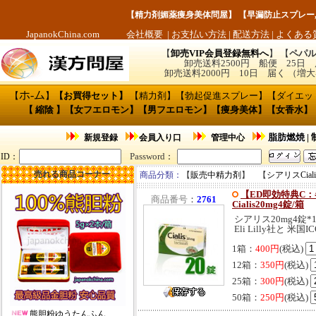
【
精力剤媚薬痩身美体問屋
】 【
早漏防止スプレー
JapanokChina.com
会社概要
|
お支払い方法
|
配送方法
|
よくある
【
卸売VIP会員登録無料へ
】 【
ペパル
卸売送料2500円 船便 25日
卸売送料2000円 10日 届く （
ホ
-
ム
【
】
【
お買得セット
】
【
精力剤
】【
勃起促進スプレー
】【
ダイエッ
【
縮陰
】【
女フエロモン
】【
男フエロモン
】
【痩身美体】
【
女香水
】
脂肪燃焼
|
新規登録
会員入り口
管理中心
Password
ID
：
：
売れる商品コーナー
商品分類：
【
販売中精力剤
】 【
シアリスCiali
【ED即効特典C
商品番号
：
2761
Cialis20mg4錠/箱
シアリス20mg4錠*1
Eli Lilly社と 米国
1箱：
400円
(税込)
12箱：
350円
(税込)
25箱：
300円
(税込)
50箱：
250円
(税込)
熊胆粉ゆうたんふん