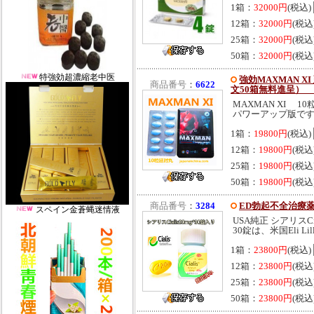
1箱：
32000円
(税込)
12箱：
32000円
(税込
25箱：
32000円
(税込
50箱：
32000円
(税込
特強効超濃縮老中医
強効MAXMAN X
商品番号
：
6622
文50箱無料進呈）
MAXMAN XI 
パワーアップ版です。
1箱：
19800円
(税込)
12箱：
19800円
(税込
25箱：
19800円
(税込
50箱：
19800円
(税込
商品番号
：
3284
ED勃起不全治療薬シア
スペイン金蒼蝿迷情液
USA純正 シアリスCi
30錠は、米国Eli Lill
1箱：
23800円
(税込)
12箱：
23800円
(税込
25箱：
23800円
(税込
50箱：
23800円
(税込