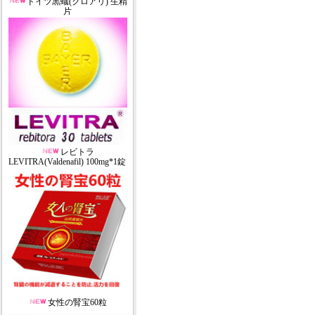
ドイツ黒蟻(クロアリ) 生精
片
レビトラ
LEVITRA(Valdenafil) 100mg*1錠
女性の腎宝60粒