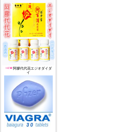
阿膠代代花エジオダイダ
イ