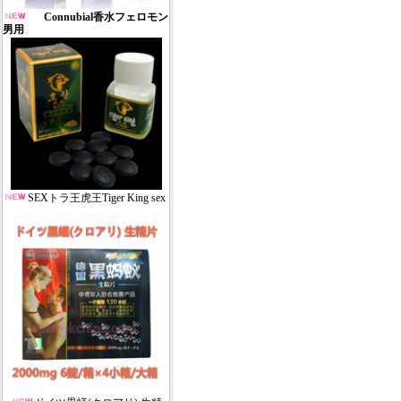
Connubial香水フェロモン
男用
SEXトラ王虎王Tiger King sex