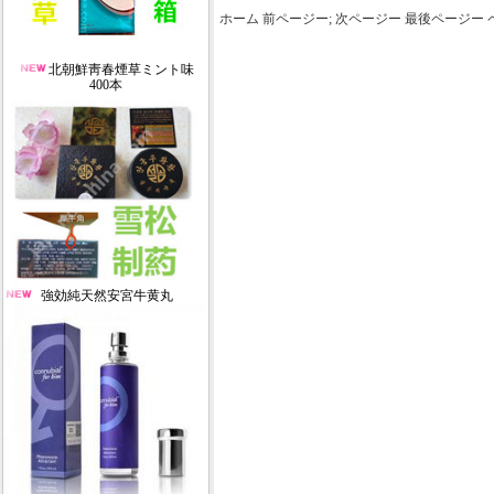
ホーム 前ページー; 次ページー 最後ページー 
北朝鮮靑春煙草ミント味
400本
強効純天然安宮牛黄丸