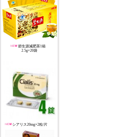
碧生源減肥茶1箱
2.5g×20袋
シアリス20mg×2粒/片