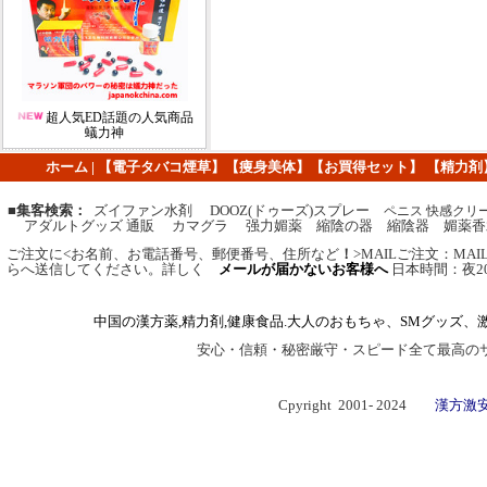
超人気ED話題の人気商品
蟻力神
ホーム
|
【
電子タバコ煙草
】
【痩身美体】
【
お買得セット
】
【
精力剤
■集客検索：
ズイファン水剤 DOOZ(ドゥーズ)スプレー
ペニス 快感クリ
アダルトグッズ 通販 カマグラ 强力媚薬 縮陰の器 縮陰器 媚薬香
ご注文に
<
お名前、お電話番号、郵便番号、住所など
！
>MAIL
ご注文
：
MA
らへ送信してください。
詳しく
メールが届かないお客様へ
日本時間：夜2
中国の漢方薬,精力剤,健康食品.大人のおもちゃ、SMグッズ、
安心・信頼・秘密厳守・スピード全て最高の
Cpyright 2001- 2024
漢方激