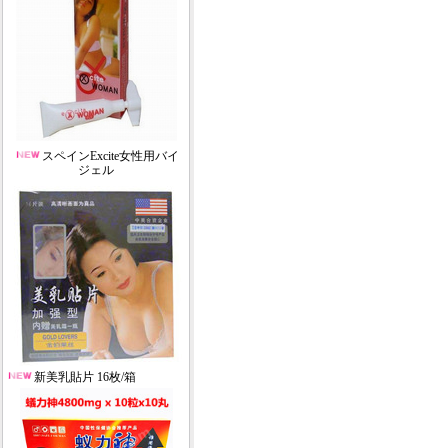
スペインExcite女性用バイ
ジェル
新美乳貼片 16枚/箱