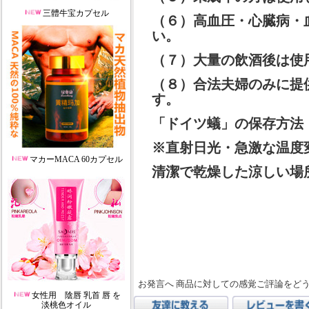
三體牛宝カプセル
（６）高血圧・心臓病・
い。
（７）大量の飲酒後は使
（８）合法夫婦のみに提
す。
「ドイツ蟻」の保存方法
※直射日光・急激な温度
マカーMACA 60カプセル
清潔で乾燥した涼しい場
お発言へ 商品に対しての感覚ご評論をど
女性用 陰唇 乳首 唇 を
淡桃色オイル