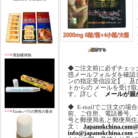
双効硬得快
◆ご注文前に必ずチェッ
惑メールフォルダを確認
ンの指定受信設定】、及
トからの メールを受け
す。詳しく
メールが届
◆ E-mailでご注文
Excite-バラの男性の香水
前、ご住所、電話番号、
号と郵便局名,と郵便局
住
文
：
Japanokchina.com@
info@japanokchina.com