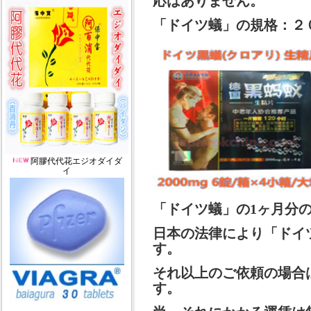
応はありません。
「ドイツ蟻」の規格：２
阿膠代代花エジオダイダ
イ
「ドイツ蟻」の1ヶ月分
日本の法律により「ドイ
す。
それ以上のご依頼の場合
す。