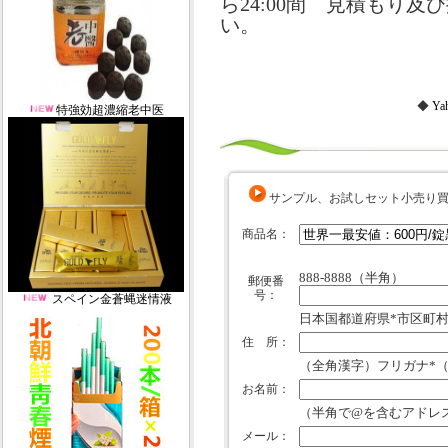
ら24:00間 見積もり
い。
◆
Ya
特強効超濃縮老中医
サンプル、お試しセット小売り
商品名：
888-8888（半角）
郵便番
号：
スペイン金蒼蝿迷情液
日本国都道府県*市区町村
住 所：
（全角漢字）フリガナ*
お名前：
（半角で@を含むアドレ
メール：