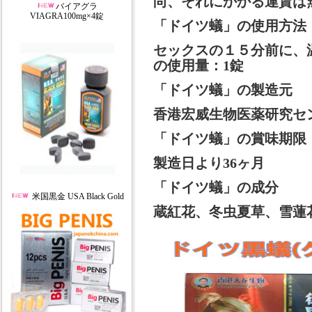
尚、それにかかる運賃は
バイアグラ
VIAGRA100mg×4錠
「ドイツ蟻」の使用方法
セックスの１５分前に、
の使用量：1錠
「ドイツ蟻」の製造元
香港宏威生物医薬研究セ
「ドイツ蟻」の賞味期限
製造日より36ヶ月
「ドイツ蟻」の成分
米国黒金 USA Black Gold
蔵紅花、冬虫夏草、雪蓮