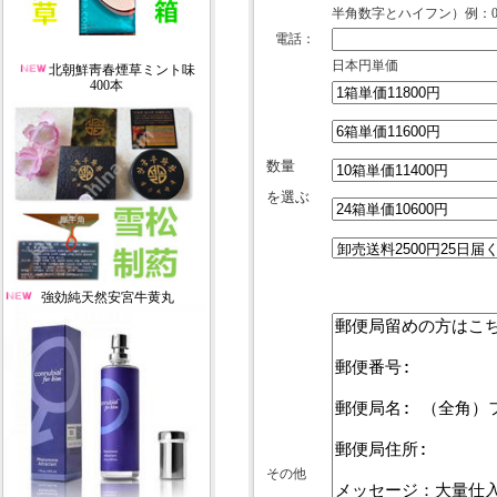
半角数字とハイフン）例：012-
電話：
日本円単価
北朝鮮靑春煙草ミント味
400本
数量
を選ぶ
強効純天然安宮牛黄丸
その他