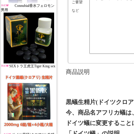
ご要望
Connubial香水フェロモン
男用
など
SEXトラ王虎王Tiger King sex
商品説明
黒蟻生精片(ドイツクロアリ) 
今、商品名アフリカ蟻は
ドイツ蟻に変更すること
「ドイツ蟻」の説明