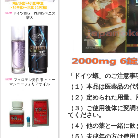
ドイツBIG PENISペニス
増大
「ドイツ蟻」のご注意事
フェロモン男性用 ヒュー
マンユーフォリアオイル
（１）本品は医薬品の代
（２）定められた用量、
（３）ご使用後体に変調
てください。
（４）他の薬と一緒に飲
（５）未成年の方は使用