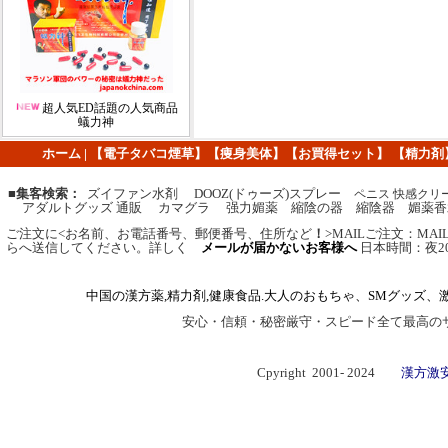
超人気ED話題の人気商品
蟻力神
ホーム
|
【
電子タバコ煙草
】
【痩身美体】
【
お買得セット
】
【
精力剤
■集客検索：
ズイファン水剤 DOOZ(ドゥーズ)スプレー
ペニス 快感クリ
アダルトグッズ 通販 カマグラ 强力媚薬 縮陰の器 縮陰器 媚薬香
ご注文に
<
お名前、お電話番号、郵便番号、住所など
！
>MAIL
ご注文
：
MA
らへ送信してください。
詳しく
メールが届かないお客様へ
日本時間：夜2
中国の漢方薬,精力剤,健康食品.大人のおもちゃ、SMグッズ、
安心・信頼・秘密厳守・スピード全て最高の
Cpyright 2001- 2024
漢方激