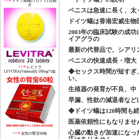
ドイツ黒蟻(クロアリ) 生精
片
ペニスは急速に長く、太
ドイツ蟻は香港宏威生物
2003年の臨床試験の成
イアグラの
最新の代替品で、シアリ
ペニスの快速成長・増大
レビトラ
◆セックス時間が短すぎ
LEVITRA(Valdenafil) 100mg*1錠
い、
生殖器の発育が不良、中
早漏、性欲の減退者など
◆ドイツ蟻は120時間も
医薬依頼性にもなりませ
心臓の動きが加速になっ
女性の腎宝60粒