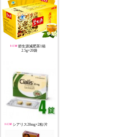
碧生源減肥茶1箱
2.5g×20袋
シアリス20mg×2粒/片