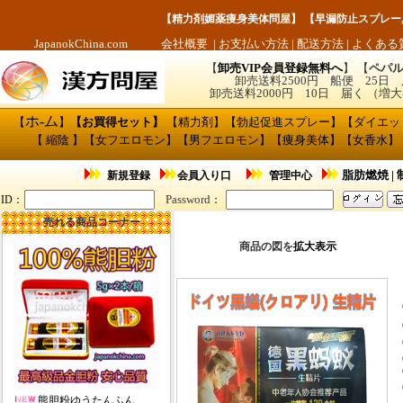
【
精力剤媚薬痩身美体問屋
】 【
早漏防止スプレー
JapanokChina.com
会社概要
|
お支払い方法
|
配送方法
|
よくある
【
卸売VIP会員登録無料へ
】 【
ペパル
卸売送料2500円 船便 25日
卸売送料2000円 10日 届く （
ホ
-
ム
【
】
【
お買得セット
】
【
精力剤
】【
勃起促進スプレー
】【
ダイエッ
【
縮陰
】【
女フエロモン
】【
男フエロモン
】
【痩身美体】
【
女香水
】
脂肪燃焼
|
新規登録
会員入り口
管理中心
Password
ID
：
：
売れる商品コーナー
商品の図を
拡大表示
熊胆粉ゆうたんふん