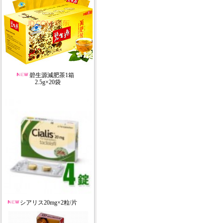
碧生源減肥茶1箱
2.5g×20袋
シアリス20mg×2粒/片