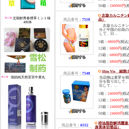
50箱：
240000円
(
左旋カルニチン緑
北朝鮮靑春煙草ミント味
商品番号
：
7518
品）
400本
左旋カルニチン
分と中国の伝統の
して、日....
1箱：
6800円
(税込
12箱：
6800円
(税
25箱：
6800円
(税
50箱：
6800円
(税
Slim Vie 細
商品番号
：
7548
強効純天然安宮牛黄丸
当品物は麦芽を精
分を取り出して、先
出して、....
1箱：
24000円
(税
12箱：
24000円
(税
25箱：
24000円
(税
50箱：
24000円
(税
排油脂肪解消麗達ダ
商品番号
：
6552
身美体切替品）