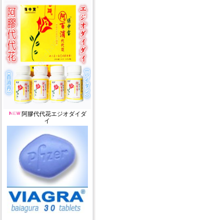
阿膠代代花エジオダイダ
イ