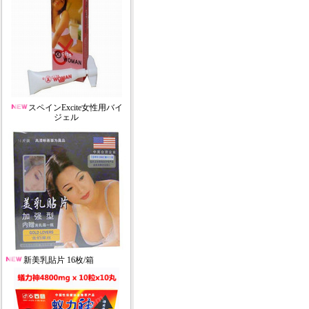
スペインExcite女性用バイ
ジェル
新美乳貼片 16枚/箱