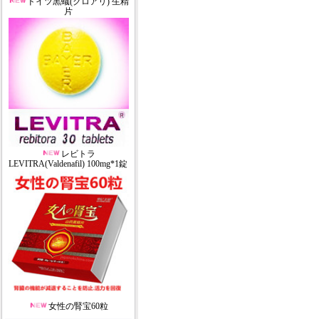
ドイツ黒蟻(クロアリ) 生精
片
レビトラ
LEVITRA(Valdenafil) 100mg*1錠
女性の腎宝60粒