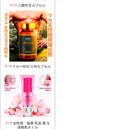
三體牛宝カプセル
マカーMACA 60カプセル
女性用 陰唇 乳首 唇 を
淡桃色オイル