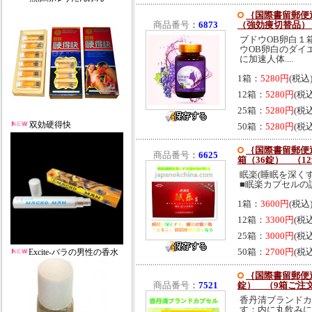
｛国際書留郵便送
商品番号
：
6873
（強効痩切替品）
ブドウOB卵白１
ウOB卵白のダイ
に加速人体....
1箱：
5280円
(税込
12箱：
5280円
(税
25箱：
5280円
(税
双効硬得快
50箱：
5280円
(税
｛国際書留郵便送
商品番号
：
6625
箱（36錠） （1
眠楽(睡眠を深く
■眠楽カプセルの説
1箱：
3600円
(税込
12箱：
3300円
(税
25箱：
3000円
(税
50箱：
2700円
(税
Excite-バラの男性の香水
｛国際書留郵便送
商品番号
：
7521
錠） （9箱ご注
香丹清ブランドカ
す；内に丸飲みに