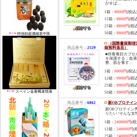
がすば....
1箱：
8800円
(税込
12箱：
8800円
(税
25箱：
8800円
(税
50箱：
8800円
(税
特強効超濃縮老中医
｛国際書留郵便送
商品番号
：
2529
箱無料進呈）
■排毒養顔カブセ
を保護する；血液
整、肌を養す....
1箱：
9900円
(税込
12箱：
9900円
(税
25箱：
9900円
(税
スペイン金蒼蝿迷情液
50箱：
9900円
(税
商品番号
：
6862
新OBプロテイン秀身
新OBプロテイン秀身
りたい !そんな女
1箱：
240000円
(税
12箱：
240000円
(
25箱：
240000円
(