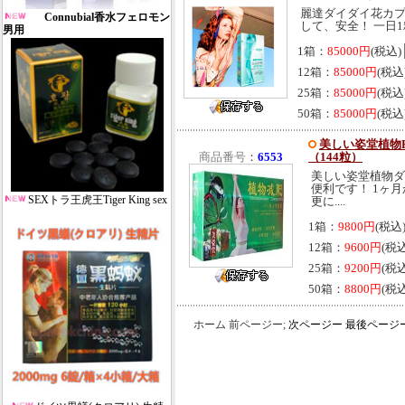
麗達ダイダイ花カプセル1
Connubial香水フェロモン
して、安全！ 一日1粒
男用
1箱：
85000円
(税込)
12箱：
85000円
(税込
25箱：
85000円
(税込
50箱：
85000円
(税込
美しい姿堂植物P5
商品番号
：
6553
（144粒）
美しい姿堂植物ダ
便利です！ 1ヶ
SEXトラ王虎王Tiger King sex
更に....
1箱：
9800円
(税込
12箱：
9600円
(税
25箱：
9200円
(税
50箱：
8800円
(税
ホーム 前ページー;
次ページー
最後ページ