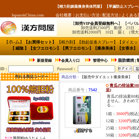
【
精力剤媚薬痩身美体問屋
】 【
早漏防止スプレー
JapanokChina.com
会社概要
|
お支払い方法
|
配送方法
|
よくある
【
卸売VIP会員登録無料へ
】 【
ペパル
卸売送料2500円 船便 25日
卸売送料2000円 10日 届く （
ホ
-
ム
【
】
【
お買得セット
】
【
精力剤
】【
勃起促進スプレー
】【
ダイエッ
【
縮陰
】【
女フエロモン
】【
男フエロモン
】
【痩身美体】
【
女香水
】
脂肪燃焼
|
新規登録
会員入り口
管理中心
Password
ID
：
：
売れる商品コーナー
商品分類：
【
販売中ダイエット痩身美体
】 
青瓜の排油素30
商品番号
：
7542
呈)
青瓜の排油素80
ません、きわめて
る....
1箱：
3600円
(税込
12箱：
3200円
(税
25箱：
3200円
(税
50箱：
3200円
(税
熊胆粉ゆうたんふん