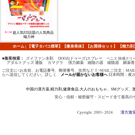
超人気ED話題の人気商品
蟻力神
ホーム
|
【
電子タバコ煙草
】
【痩身美体】
【
お買得セット
】
【
精力剤
■集客検索：
ズイファン水剤 DOOZ(ドゥーズ)スプレー
ペニス 快感クリ
アダルトグッズ 通販 カマグラ 强力媚薬 縮陰の器 縮陰器 媚薬香
ご注文に
<
お名前、お電話番号、郵便番号、住所など
！
>MAIL
ご注文
：
MA
らへ送信してください。
詳しく
メールが届かないお客様へ
日本時間：夜2
中国の漢方薬,精力剤,健康食品.大人のおもちゃ、SMグッズ、
安心・信頼・秘密厳守・スピード全て最高の
Cpyright 2001- 2024
漢方激